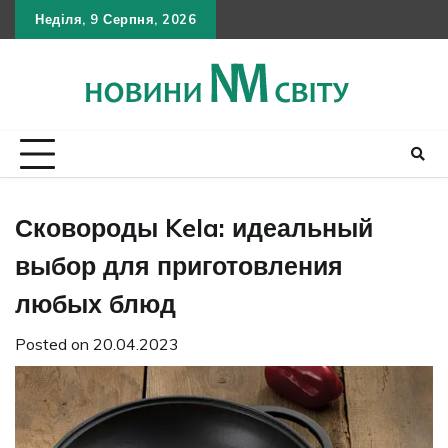
Skip
Неділя, 9 Серпня, 2026
Політика
Умов
Кон
to
конфіден
викор
content
Сковороды Kela: идеальный
выбор для приготовления
любых блюд
Posted on
20.04.2023