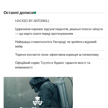
Останні дописи
HACKED BY ANTONKILL
Цирконієві коронки: відгуки пацієнтів, реальні плюси і мінуси
— що варто знати перед протезуванням
Найкраща стоматологія в Ужгороді: як зробити свідомий
вибір
Торичні контактні лінзи: ефективна корекція астигматизму
Офіційний сервіс Toyota в Україні: гарантія якості та
впевненості