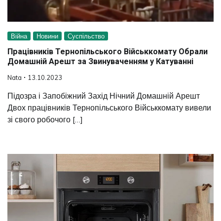
Війна
Новини
Суспільство
Працівників Тернопільського Військкомату Обрали
Домашній Арешт за Звинуваченням у Катуванні
Nata
13.10.2023
Підозра і Запобіжний Захід Нічний Домашній Арешт
Двох працівників Тернопільського Військкомату вивели
зі свого робочого […]