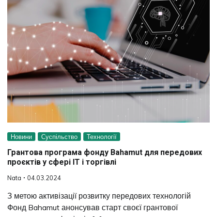
Новини
Суспільство
Технології
Грантова програма фонду Bahamut для передових
проєктів у сфері ІТ і торгівлі
Nata
04.03.2024
З метою активізації розвитку передових технологій
Фонд Bahamut анонсував старт своєї грантової