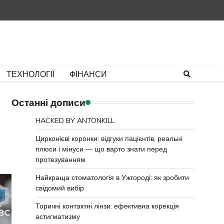
Політика
Умови
Контакти
конфіденційно
використан
ТЕХНОЛОГІЇ
ФІНАНСИ
Останні дописи
HACKED BY ANTONKILL
Цирконієві коронки: відгуки пацієнтів, реальні
плюси і мінуси — що варто знати перед
протезуванням
Найкраща стоматологія в Ужгороді: як зробити
свідомий вибір
Торичні контактні лінзи: ефективна корекція
астигматизму