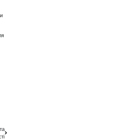
ти
ля
 та
ті