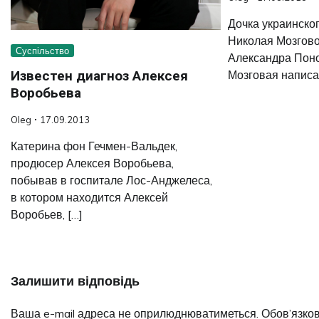
Дочка украинско
Николая Мозгово
Суспільство
Александра Пон
Мозговая написал
Известен диагноз Алексея
Воробьева
Oleg
17.09.2013
Катерина фон Гечмен-Вальдек,
продюсер Алексея Воробьева,
побывав в госпитале Лос-Анджелеса,
в котором находится Алексей
Воробьев, […]
Залишити відповідь
Ваша e-mail адреса не оприлюднюватиметься.
Обов’язков