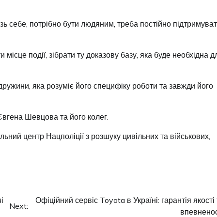
зь себе, потрібно бути людяним, треба постійно підтримува
ісце події, зібрати ту доказову базу, яка буде необхідна д
дружини, яка розуміє його специфіку роботи та завжди його
вгена Шевцова та його колег.
альний центр Нацполіції з розшуку цивільних та військових,
і
Офіційний сервіс Toyota в Україні: гарантія якості
Next:
впевненос