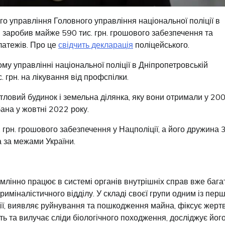
го управління Головного управління національної поліції в
 заробив майже 590 тис. грн. грошового забезпечення та
платежів. Про це
свідчить декларація
поліцейського.
у управлінні національної поліції в Дніпропетровській
. грн. на лікування від профспілки.
ловий будинок і земельна ділянка, яку вони отримали у 20
бана у жовтні 2022 року.
грн. грошового забезпечення у Нацполіції, а його дружина 
 за межами України.
млінно працює в системі органів внутрішніх справ вже бага
риміналістичного відділу. У складі своєї групи одним із пер
ії, виявляє руйнування та пошкодження майна, фіксує жертв
ть та вилучає сліди біологічного походження, досліджує йог