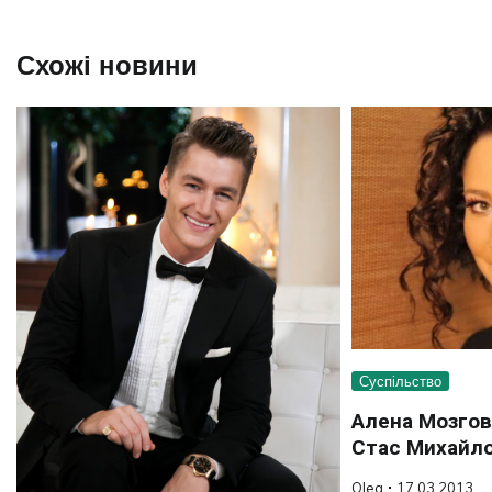
записів
Схожі новини
Суспільство
Алена Мозгов
Стас Михайло
Oleg
17.03.2013