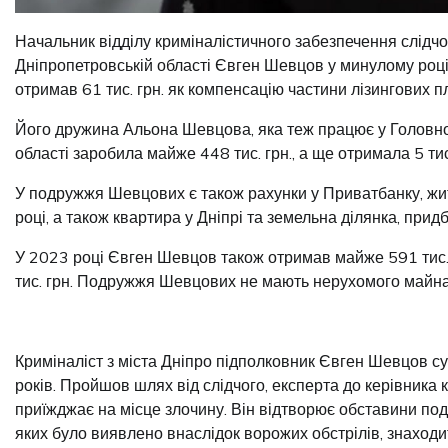
Начальник відділу криміналістичного забезпечення слідчо
Дніпропетровській області Євген Шевцов у минулому році
отримав 61 тис. грн. як компенсацію частини лізингових 
Його дружина Альона Шевцова, яка теж працює у Головном
області заробила майже 448 тис. грн., а ще отримала 5 тис
У подружжя Шевцових є також рахунки у Приватбанку, жит
році, а також квартира у Дніпрі та земельна ділянка, прид
У 2023 році Євген Шевцов також отримав майже 591 тис. 
тис. грн. Подружжя Шевцових не мають нерухомого майна
Криміналіст з міста Дніпро підполковник Євген Шевцов су
років. Пройшов шлях від слідчого, експерта до керівника к
приїжджає на місце злочину. Він відтворює обставини под
яких було виявлено внаслідок ворожих обстрілів, знаходи