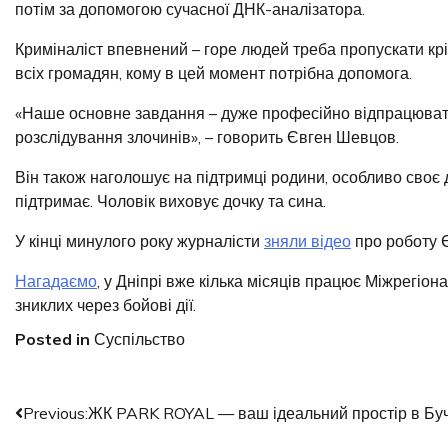
потім за допомогою сучасної ДНК-аналізатора.
Криміналіст впевнений – горе людей треба пропускати крі
всіх громадян, кому в цей момент потрібна допомога.
«Наше основне завдання – дуже професійно відпрацювати м
розслідування злочинів», – говорить Євген Шевцов.
Він також наголошує на підтримці родини, особливо своє 
підтримає. Чоловік виховує дочку та сина.
У кінці минулого року журналісти
зняли відео
про роботу Є
Нагадаємо
, у Дніпрі вже кілька місяців працює Міжрегіон
зниклих через бойові дії.
Posted in
Суспільство
Навігація
Previous:
ЖК PARK ROYAL — ваш ідеальний простір в Буч