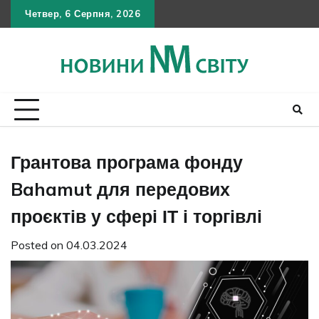
Skip
Четвер, 6 Серпня, 2026
Політика
Умов
Кон
to
конфіден
викор
content
Грантова програма фонду
Bahamut для передових
проєктів у сфері ІТ і торгівлі
Posted on
04.03.2024