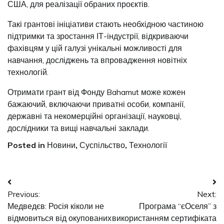
США, для реалізації обраних проєктів.
Такі грантові ініціативи стають необхідною частиною
підтримки та зростання ІТ-індустрії, відкриваючи
фахівцям у цій галузі унікальні можливості для
навчання, досліджень та впровадження новітніх
технологій.
Отримати грант від Фонду Bahamut може кожен
бажаючий, включаючи приватні особи, компанії,
державні та некомерційні організації, науковці,
дослідники та вищі навчальні заклади.
Posted in
Новини
,
Суспільство
,
Технології
Навігація
Previous:
Next:
записів
Медведєв: Росія кіколи не
Програма “єОселя” з
відмовиться від окупованих
використанням сертифіката