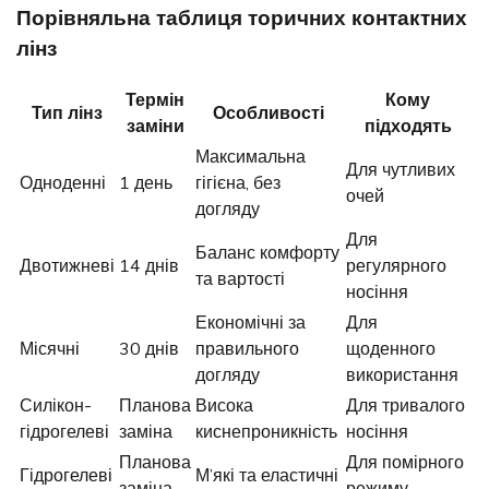
Порівняльна таблиця торичних контактних
лінз
Термін
Кому
Тип лінз
Особливості
заміни
підходять
Максимальна
Для чутливих
Одноденні
1 день
гігієна, без
очей
догляду
Для
Баланс комфорту
Двотижневі
14 днів
регулярного
та вартості
носіння
Економічні за
Для
Місячні
30 днів
правильного
щоденного
догляду
використання
Силікон-
Планова
Висока
Для тривалого
гідрогелеві
заміна
киснепроникність
носіння
Планова
Для помірного
Гідрогелеві
М’які та еластичні
заміна
режиму