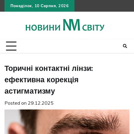
Skip
Понеділок, 10 Серпня, 2026
Політика
Умов
Кон
to
конфіден
викор
content
Торичні контактні лінзи:
ефективна корекція
астигматизму
Posted on
29.12.2025