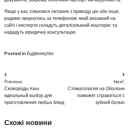
Якщо у вас з’явилися питання з приводу цін або інше,
радимо звернутись за телефоном, який вказаний на
сайті і експерти складуть деталізований кошторис та
нададуть юридичну консультацію.
Posted in
Будівництво
Навігація
Previous:
Next:
записів
Сковороды Kela:
Стоматология на Оболони
идеальный выбор для
поможет справиться с
приготовления любых блюд
зубной болью
Схожі новини