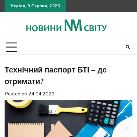
Skip
Неділя, 9 Серпня, 2026
Політика
Умов
Кон
to
конфіден
викор
content
Технічний паспорт БТІ – де
отримати?
Posted on
24.04.2023