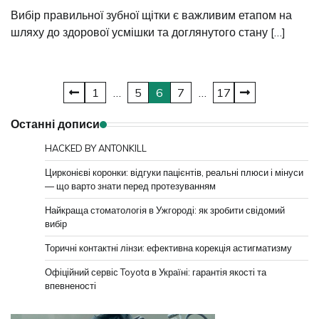
Вибір правильної зубної щітки є важливим етапом на
шляху до здорової усмішки та доглянутого стану […]
Пагінація
1
…
5
6
7
…
17
записів
Останні дописи
HACKED BY ANTONKILL
Цирконієві коронки: відгуки пацієнтів, реальні плюси і мінуси
— що варто знати перед протезуванням
Найкраща стоматологія в Ужгороді: як зробити свідомий
вибір
Торичні контактні лінзи: ефективна корекція астигматизму
Офіційний сервіс Toyota в Україні: гарантія якості та
впевненості