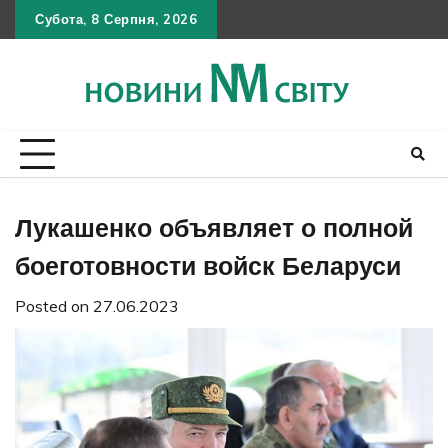
Skip
Субота, 8 Серпня, 2026
Політика
Умов
Кон
to
конфіден
викор
content
Лукашенко объявляет о полной
боеготовности войск Беларуси
Posted on
27.06.2023