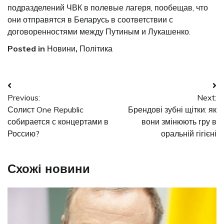
подразделений ЧВК в полевые лагеря, пообещав, что
они отправятся в Беларусь в соответствии с
договоренностями между Путиным и Лукашенко.
Posted in
Новини
,
Політика
Навігація
Previous:
Next:
записів
Солист One Republic
Брендові зубні щітки: як
собирается с концертами в
вони змінюють гру в
Россию?
оральній гігієні
Схожі новини