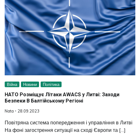
Війна
Новини
Політика
НАТО Розміщує Літаки AWACS у Литві: Заходи
Безпеки В Балтійському Регіоні
Nata
28.09.2023
Повітряна система попередження і управління в Литві
На фоні загострення ситуації на сході Європи та […]