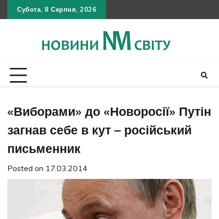
Skip
Субота, 8 Серпня, 2026
Політика
Умов
Кон
to
конфіден
викор
content
«Виборами» до «Новоросії» Путін
загнав себе в кут – російський
письменник
Posted on
17.03.2014