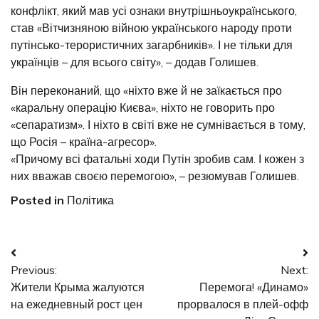
конфлікт, який мав усі ознаки внутрішньоукраїнського,
став «Вітчизняною війною українського народу проти
путінсько-терористичних загарбників». І не тільки для
українців – для всього світу», – додав Голишев.
Він переконаний, що «ніхто вже й не заїкається про
«каральну операцію Києва», ніхто не говорить про
«сепаратизм». І ніхто в світі вже не сумнівається в тому,
що Росія – країна-агресор».
«Причому всі фатальні ходи Путін зробив сам. І кожен з
них вважав своєю перемогою», – резюмував Голишев.
Posted in
Політика
Навігація
Previous:
Next:
записів
Жители Крыма жалуются
Перемога! «Динамо»
на ежедневный рост цен
прорвалося в плей-офф