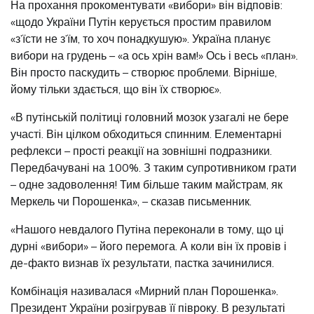
На прохання прокоментувати «вибори» він відповів:
«щодо України Путін керується простим правилом
«з’їсти не з’їм, то хоч понадкушую». Україна планує
вибори на грудень – «а ось хрін вам!» Ось і весь «план».
Він просто паскудить – створює проблеми. Вірніше,
йому тільки здається, що він їх створює».
«В путінській політиці головний мозок узагалі не бере
участі. Він цілком обходиться спинним. Елементарні
рефлекси – прості реакції на зовнішні подразники.
Передбачувані на 100%. З таким супротивником грати
– одне задоволення! Тим більше таким майстрам, як
Меркель чи Порошенка», – сказав письменник.
«Нашого невдалого Путіна переконали в тому, що ці
дурні «вибори» – його перемога. А коли він їх провів і
де-факто визнав їх результати, пастка зачинилися.
Комбінація називалася «Мирний план Порошенка».
Президент України розігрував її півроку. В результаті