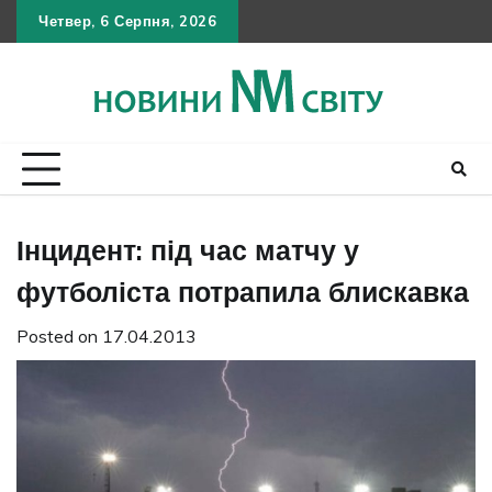
Skip
Четвер, 6 Серпня, 2026
Політика
Умов
Кон
to
конфіден
викор
content
Інцидент: під час матчу у
футболіста потрапила блискавка
Posted on
17.04.2013