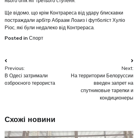
нього опік ніг третього ступеня.
Ще відомо, що крім Контрареса від удару блискавки
постраждали арбітр Абраам Лоаиз і футболіст Хуліо
Ріос, які були недалеко від Контрераса.
Posted in
Спорт
Навігація
Previous:
Next:
записів
В Одесі затримали
На территории Белоруссии
озброєного терориста
введен запрет на
спутниковые тарелки и
кондиционеры
Схожі новини