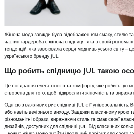
Жіноча мода завжди була відображенням смаку, стилю та 
частин гардероба є жіноча спідниця, яка в своїй різноман
тенденцій, яка завоювала серця модниць усього світу – ц
українського бренду JUL.
Що робить спідницю JUL такою ос
Це поєднання елегантності та комфорту, яке робить цю мо
створена для того, щоб підкреслити жіночність та виражат
Однією з важливих рис спідниці JUL є її універсальність.
або навіть вечірнього виходу. Завдяки класичному крою 
різноманітні образи, виражаючи стиль та смак своєї власн
дизайнів, доступних для спідниці JUL. Від класичних кольор
– кожна жінка може знайти ідеальний варіант для свого г