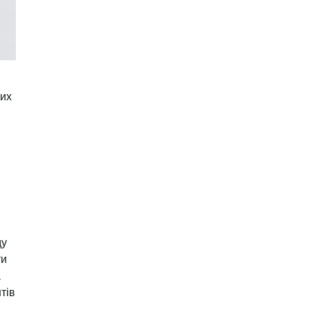
вих
ду
ти
а
тів