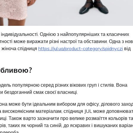
індивідуальності. Однією з найпопулярніших та класичних
ітності може виражати різні настрої та обставини. Одна з но
е жіноча спідниця
https://jul.ua/product-category/spidnyczi
від
обливою?
дель популярною серед різних вікових груп і стилів. Вона
и бездоганний смак своєї власниці.
 Вона може бути ідеальним вибором для офісу, ділового захо
та високоякісним матеріалам, спідниця JUL може доповнюва
иці. Також варто зазначити про велике розмаїття кольорів т
ів, таких як чорний та синій, до яскравих і вишуканих варіан
ардероба.