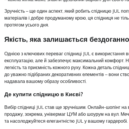
Зручність – ще один аспект, який робить спідницю JUL п
матеріалів і добре продуманому крою, ця спідниця не тіль
протягом усього дня.
Якість, яка залишається бездоганн
Однією з ключових переваг спідниці JUL є використання ви
експлуатацію, але й забезпечує максимальний комфорт. Но
легкість та приємність кожного руху. Кожна деталь спідни
до уважно підібраних декоративних елементів – вони ство
надавала вашому образу особливості.
Де купити спідницю в Києві?
Вибір спідниці JUL став ще зручнішим. Онлайн-шопінг на в
продажу, зокрема, універмаг ЦУМ або шоурум на вул. Мечн
та насолоджуйтеся елегантністю JUL у вашому гардеробі.