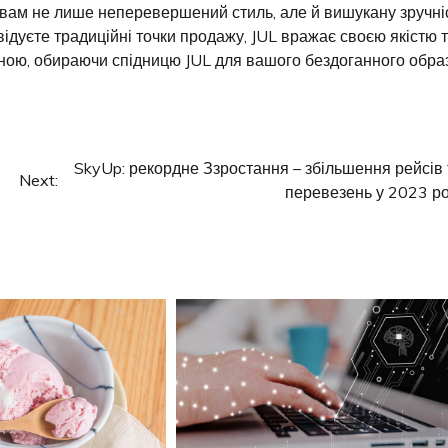
вам не лише неперевершений стиль, але й вишукану зручніс
відуєте традиційні точки продажу, JUL вражає своєю якістю 
ною, обираючи спідницю JUL для вашого бездоганного образ
SkyUp: рекордне Ззростання – збільшення рейсів 
Next:
перевезень у 2023 ро