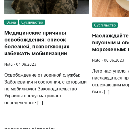
Війна
Суспільство
Суспільство
Медицинские причины
Наслаждайте
освобождения: список
вкусным и с
болезней, позволяющих
мороженым: 
избежать мобилизации
Nata
06.06.2023
Nata
04.08.2023
Лето наступило, 
Освобождение от военной службы:
наслаждаться п
Заболевания и состояния, с которыми
освежающим мор
не мобилизуют Законодательство
быть […]
Украины предусматривает
определенные […]