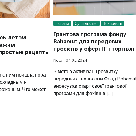
Новини
Суспільство
Технології
Грантова програма фонду
сь летом
Bahamut для передових
вежим
проєктів у сфері ІТ і торгівлі
простые рецепты
Nata
04.03.2024
З метою активізації розвитку
и с ним пришла пора
передових технологій Фонд Bahamu
рохладным и
анонсував старт своєї грантової
оженым. Что может
програми для фахівців […]