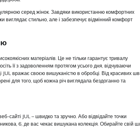
опулярною серед жінок. Завдяки використанню комфортних
ки виглядає стильно, але і забезпечує відмінний комфорт
ою
сокоякісних матеріалів. Це не тільки гарантує тривалу
сіть її з задоволенням протягом усього дня, відчуваючи
ці JUL вражає своєю вишуканістю в обробці. Від красивих шв
рені для того, щоб кожна річ виглядала бездоганно та
еб-сайті JUL – швидко та зручно. Або відвідайте точки
икова, 6, де вас чекає вишукана колекція. Обирайте свій ш