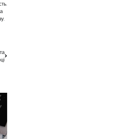
ть.
та
у.
та
ці