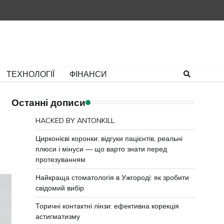
Політика
Умови
Контакти
конфіденційно
використан
ТЕХНОЛОГІЇ
ФІНАНСИ
Останні дописи
HACKED BY ANTONKILL
Цирконієві коронки: відгуки пацієнтів, реальні
плюси і мінуси — що варто знати перед
протезуванням
Найкраща стоматологія в Ужгороді: як зробити
свідомий вибір
Торичні контактні лінзи: ефективна корекція
астигматизму