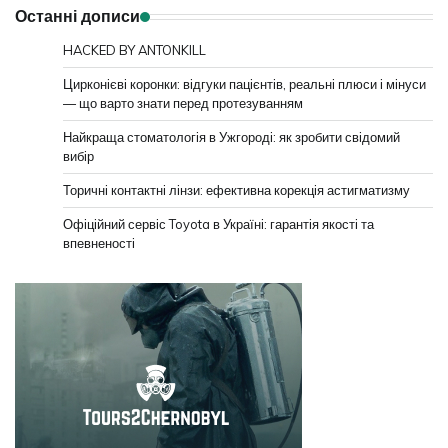
Останні дописи
HACKED BY ANTONKILL
Цирконієві коронки: відгуки пацієнтів, реальні плюси і мінуси
— що варто знати перед протезуванням
Найкраща стоматологія в Ужгороді: як зробити свідомий
вибір
Торичні контактні лінзи: ефективна корекція астигматизму
Офіційний сервіс Toyota в Україні: гарантія якості та
впевненості