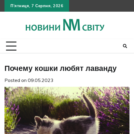
Skip
П’ятниця, 7 Серпня, 2026
Політика
Умов
Кон
to
конфіден
викор
content
Почему кошки любят лаванду
Posted on
09.05.2023